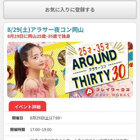
お気に入りに登録する
8/29(土)アラサー夜コン岡山
8月29日に岡山25歳-35歳で独身
イベント詳細
開催日
8月29日(土)17:00~
開催時間
17:00~19:00