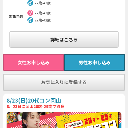
27歳-42歳
27歳-42歳
対象年齢
27歳-42歳
詳細はこちら
女性お申し込み
男性お申し込み
お気に入りに登録する
8/23(日)20代コン岡山
8月23日に岡山20歳-29歳で独身