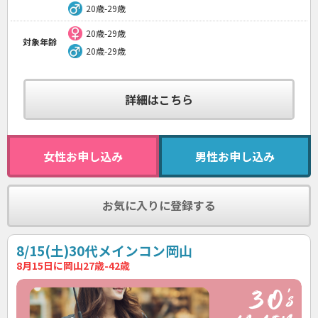
20歳-29歳
20歳-29歳
対象年齢
20歳-29歳
詳細はこちら
女性お申し込み
男性お申し込み
お気に入りに登録する
8/15(土)30代メインコン岡山
8月15日に岡山27歳-42歳