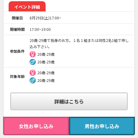
イベント詳細
開催日
8月29日(土)17:00~
開催時間
17:00~19:00
20歳-29歳で独身のお方。１名１組または同性2名1組で申し
込み下さい。
参加条件
20歳-29歳
20歳-29歳
20歳-29歳
対象年齢
20歳-29歳
詳細はこちら
女性お申し込み
男性お申し込み