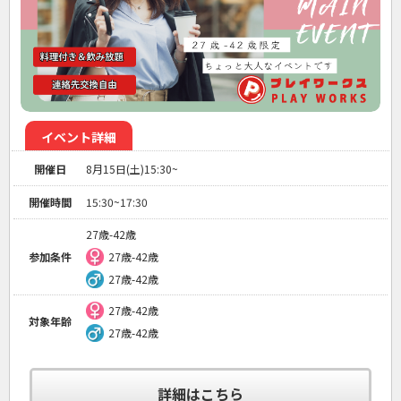
イベント詳細
開催日
8月15日(土)15:30~
開催時間
15:30~17:30
27歳-42歳
参加条件
27歳-42歳
27歳-42歳
27歳-42歳
対象年齢
27歳-42歳
詳細はこちら