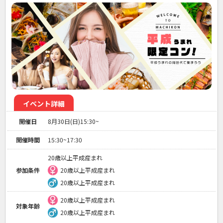
イベント詳細
開催日
8月30日(日)15:30~
開催時間
15:30~17:30
20歳以上平成産まれ
参加条件
20歳以上平成産まれ
20歳以上平成産まれ
20歳以上平成産まれ
対象年齢
20歳以上平成産まれ