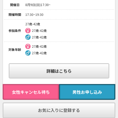
開催日
8月9日(日)17:30~
開催時間
17:30~19:30
27歳-42歳
参加条件
27歳-42歳
27歳-42歳
27歳-42歳
対象年齢
27歳-42歳
詳細はこちら
女性キャンセル待ち
男性お申し込み
お気に入りに登録する