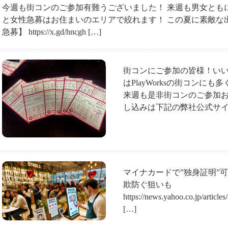
今週も街コンのご参加有難うございました！ 来週も男女とも
と女性急募はお住まいのエリアで絞れます！ この夏に素敵な
急募】 https://x.gd/hncgh […]
街コンにご参加の皆様！いい
はPlayWorksの街コンに
来週も是非街コンのご参加お
し込みは下記の弊社公式サイト
マイナカードで”独身証明”
欺防ぐ狙いも
https://news.yahoo.co.jp/artic
[…]