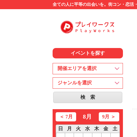
全ての人に平等の出会いを。街コン・恋活・婚活
イベントを探す
8月
＜ 7月
9月 ＞
日
月
火
水
木
金
土