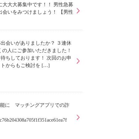
に大大大募集中です！！ 男性急募
出会いをみつけましょう！ 【男性
出会いがありましたか？ ３連休
も多くの人にご参加いただきました！
待ちしております！ 次回のお申
からもご検討を […]
可能に マッチングアプリでの詐
les/c76b204308a705f1f351ace61ea7f