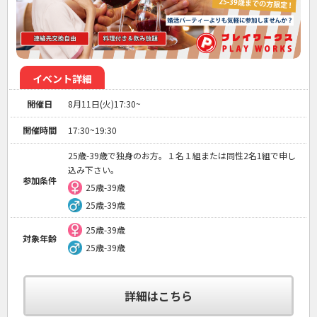
イベント詳細
開催日
8月11日(火)17:30~
開催時間
17:30~19:30
25歳-39歳で独身のお方。１名１組または同性2名1組で申し
込み下さい。
参加条件
25歳-39歳
25歳-39歳
25歳-39歳
対象年齢
25歳-39歳
詳細はこちら