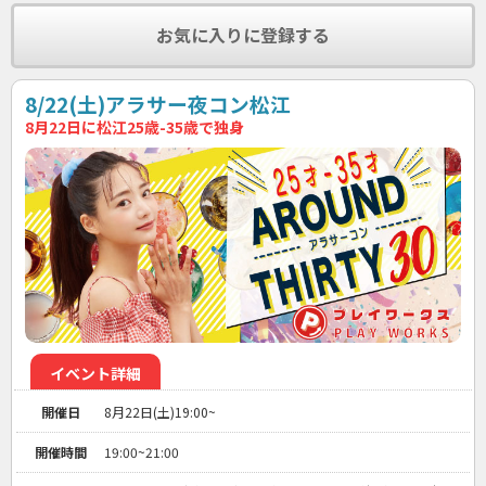
お気に入りに登録する
8/22(土)アラサー夜コン松江
8月22日に松江25歳-35歳で独身
イベント詳細
開催日
8月22日(土)19:00~
開催時間
19:00~21:00