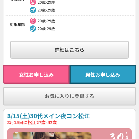
20歳-29歳
20歳-29歳
20歳-29歳
対象年齢
20歳-29歳
詳細はこちら
女性お申し込み
男性お申し込み
お気に入りに登録する
8/15(土)30代メイン夜コン松江
8月15日に松江27歳-42歳