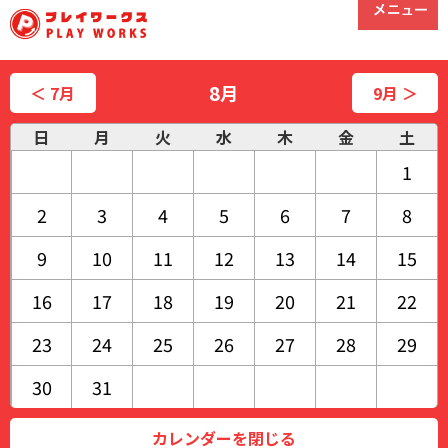
8月
＜ 7月
9月 ＞
日
月
火
水
木
金
土
1
2
3
4
5
6
7
8
9
10
11
12
13
14
15
16
17
18
19
20
21
22
23
24
25
26
27
28
29
30
31
カレンダーを閉じる