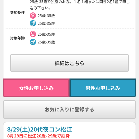
25歳-35歳で独身のお方。１名１組または同性2名1組で申し
込み下さい。
参加条件
25歳-35歳
25歳-35歳
25歳-35歳
対象年齢
25歳-35歳
詳細はこちら
女性お申し込み
男性お申し込み
お気に入りに登録する
8/29(土)20代夜コン松江
8月29日に松江20歳-29歳で独身