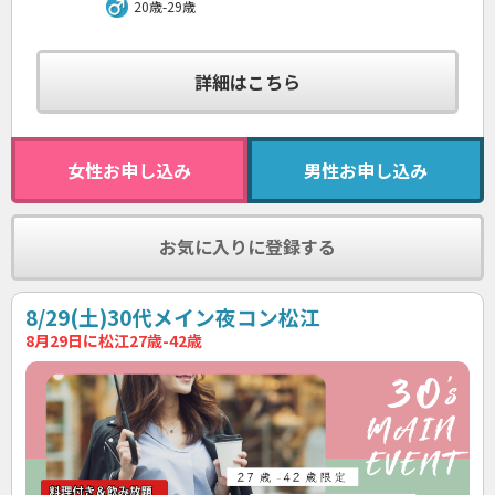
20歳-29歳
詳細はこちら
女性お申し込み
男性お申し込み
お気に入りに登録する
8/29(土)30代メイン夜コン松江
8月29日に松江27歳-42歳