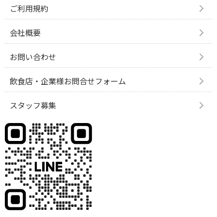
ご利用規約
会社概要
お問い合わせ
飲食店・企業様お問合せフォーム
スタッフ募集