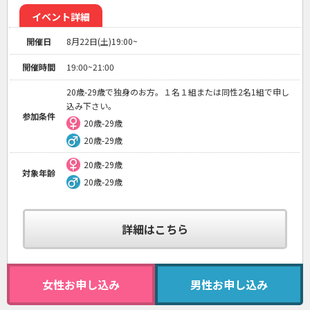
イベント詳細
開催日
8月22日(土)19:00~
開催時間
19:00~21:00
20歳-29歳で独身のお方。１名１組または同性2名1組で申し
込み下さい。
参加条件
20歳-29歳
20歳-29歳
20歳-29歳
対象年齢
20歳-29歳
詳細はこちら
女性お申し込み
男性お申し込み