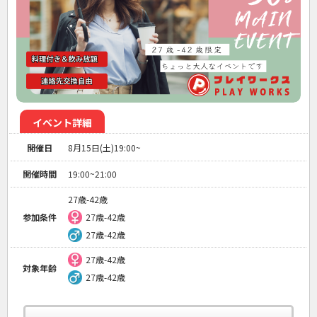
イベント詳細
開催日
8月15日(土)19:00~
開催時間
19:00~21:00
27歳-42歳
参加条件
27歳-42歳
27歳-42歳
27歳-42歳
対象年齢
27歳-42歳