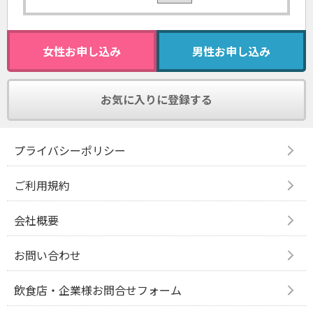
女性お申し込み
男性お申し込み
お気に入りに登録する
プライバシーポリシー
ご利用規約
会社概要
お問い合わせ
飲食店・企業様お問合せフォーム