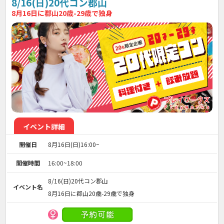
8/16(日)20代コン郡山
8月16日に郡山20歳-29歳で独身
イベント詳細
開催日
8月16日(日)16:00~
開催時間
16:00~18:00
8/16(日)20代コン郡山
イベント名
8月16日に郡山20歳-29歳で独身