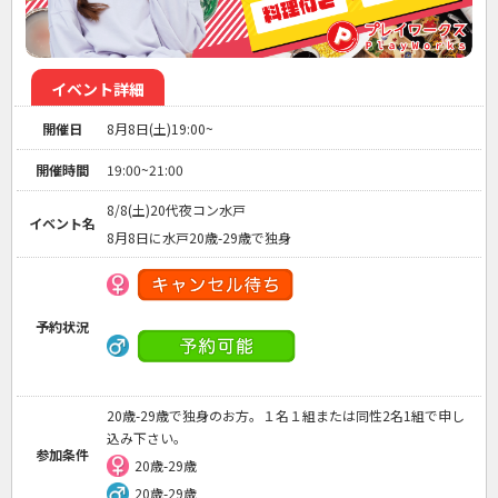
イベント詳細
開催日
8月8日(土)19:00~
開催時間
19:00~21:00
8/8(土)20代夜コン水戸
イベント名
8月8日に水戸20歳-29歳で独身
予約状況
20歳-29歳で独身のお方。１名１組または同性2名1組で申し
込み下さい。
参加条件
20歳-29歳
20歳-29歳