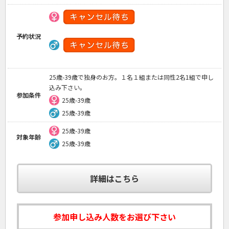
予約状況
25歳-39歳で独身のお方。１名１組または同性2名1組で申し
込み下さい。
参加条件
25歳-39歳
25歳-39歳
25歳-39歳
対象年齢
25歳-39歳
詳細はこちら
参加申し込み人数をお選び下さい