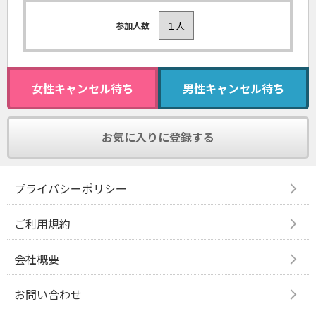
参加人数
女性キャンセル待ち
男性キャンセル待ち
お気に入りに登録する
プライバシーポリシー
ご利用規約
会社概要
お問い合わせ