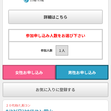
詳細はこちら
参加申し込み人数をお選び下さい
参加人数
女性お申し込み
男性お申し込み
お気に入りに登録する
２０代向け,街コン