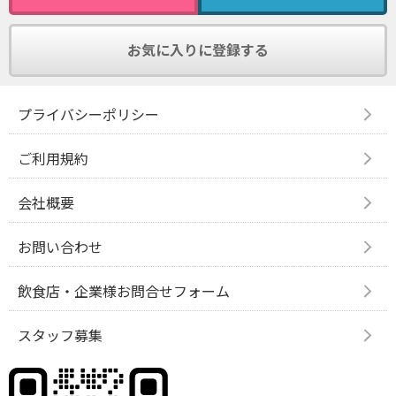
お気に入りに登録する
プライバシーポリシー
ご利用規約
会社概要
お問い合わせ
飲食店・企業様お問合せフォーム
スタッフ募集