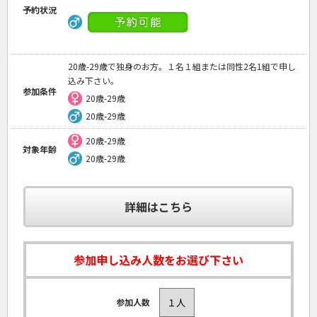
予約状況
20歳-29歳で独身のお方。１名１組または同性2名1組で申し
込み下さい。
参加条件
20歳-29歳
20歳-29歳
20歳-29歳
対象年齢
20歳-29歳
詳細はこちら
参加申し込み人数をお選び下さい
参加人数