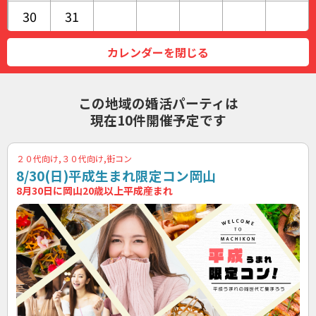
30
31
カレンダーを閉じる
この地域の婚活パーティは
現在10件開催予定です
２０代向け,３０代向け,街コン
8/30(日)平成生まれ限定コン岡山
8月30日に岡山20歳以上平成産まれ