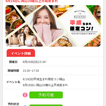
8月16日に岡山20歳以上平成産まれ
イベント詳細
開催日
8月16日(日)15:30~
開催時間
15:30~17:30
8/16(日)平成生まれ限定コン岡山
イベント名
8月16日に岡山20歳以上平成産まれ
予約状況