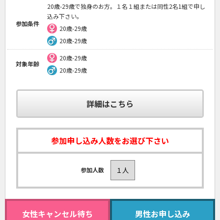
20歳-29歳で独身のお方。１名１組または同性2名1組で申し
込み下さい。
参加条件
20歳-29歳
20歳-29歳
20歳-29歳
対象年齢
20歳-29歳
詳細はこちら
参加申し込み人数をお選び下さい
参加人数
女性キャンセル待ち
男性お申し込み