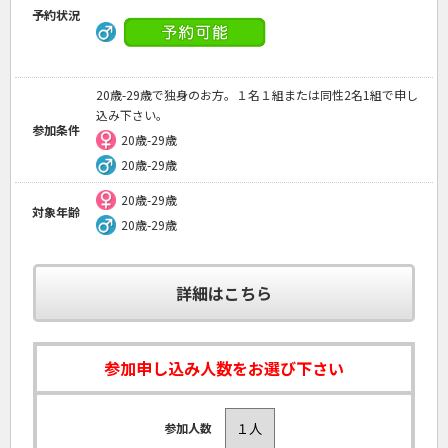
予約状況
20歳-29歳で独身のお方。１名１組または同性2名1組で申し
込み下さい。
参加条件
20歳-29歳
20歳-29歳
20歳-29歳
対象年齢
20歳-29歳
詳細はこちら
参加申し込み人数をお選び下さい
参加人数