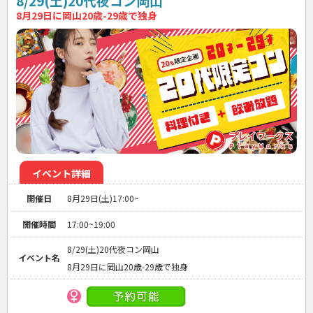
8/29(土)20代夜コン岡山
8月29日に岡山20歳-29歳で独身
イベント詳細
開催日
8月29日(土)17:00~
開催時間
17:00~19:00
8/29(土)20代夜コン岡山
イベント名
8月29日に岡山20歳-29歳で独身