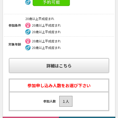
20歳以上平成産まれ
参加条件
20歳以上平成産まれ
20歳以上平成産まれ
20歳以上平成産まれ
対象年齢
20歳以上平成産まれ
詳細はこちら
参加申し込み人数をお選び下さい
参加人数