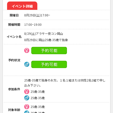
イベント詳細
開催日
8月29日(土)17:00~
開催時間
17:00~19:00
8/29(土)アラサー夜コン岡山
イベント名
8月29日に岡山25歳-35歳で独身
予約状況
25歳-35歳で独身のお方。１名１組または同性2名1組で申し
込み下さい。
参加条件
25歳-35歳
25歳-35歳
25歳-35歳
対象年齢
25歳-35歳