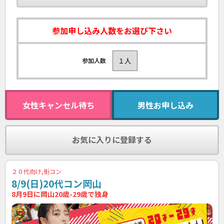
参加申し込み人数をお選び下さい
参加人数
女性キャンセル待ち
男性お申し込み
お気に入りに登録する
２０代向け,街コン
8/9(日)20代コン岡山
8月9日に岡山20歳-29歳で独身